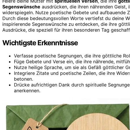
Feiere deine Mutter mit
spirituellen Versen
, die ihre
göttl
Segenswünsche
ausdrücken, die ihren nährenden Geist, i
widerspiegeln. Nutze poetische Gebete und aufbauende Zi
Durch diese bedeutungsvollen Worte vertiefst du deine We
inspirierende Segenswünsche zu entdecken, die ihre göttli
Ausdrücke, die speziell für ihren besonderen Tag geschaf
Wichtigste Erkenntnisse
Verfasse poetische Segnungen, die ihre göttliche Rol
Füge Gebete und Verse ein, die ihre nährende, mitfüh
Nutze heilige Sprache, um sie als Gefäß göttlicher 
Integriere Zitate und poetische Zeilen, die ihre Wider
betonen.
Drücke aufrichtigen Dank durch spirituelle Segnungen
anerkennen.