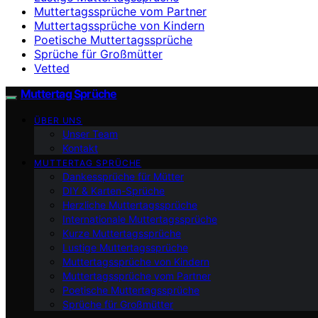
Muttertagssprüche vom Partner
Muttertagssprüche von Kindern
Poetische Muttertagssprüche
Sprüche für Großmütter
Vetted
Muttertag Sprüche
ÜBER UNS
Unser Team
Kontakt
MUTTERTAG SPRÜCHE
Dankessprüche für Mütter
DIY & Karten-Sprüche
Herzliche Muttertagssprüche
Internationale Muttertagssprüche
Kurze Muttertagssprüche
Lustige Muttertagssprüche
Muttertagssprüche von Kindern
Muttertagssprüche vom Partner
Poetische Muttertagssprüche
Sprüche für Großmütter