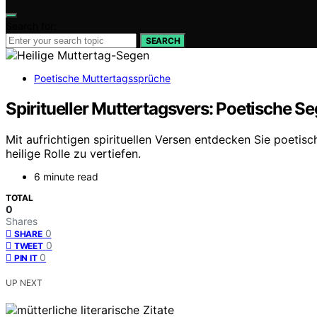
Search for:
SEARCH
Poetische Muttertagssprüche
Spiritueller Muttertagsvers: Poetische 
Mit aufrichtigen spirituellen Versen entdecken Sie poetis
heilige Rolle zu vertiefen.
6 minute read
TOTAL
0
Shares
0
SHARE
0
TWEET
0
PIN IT
UP NEXT