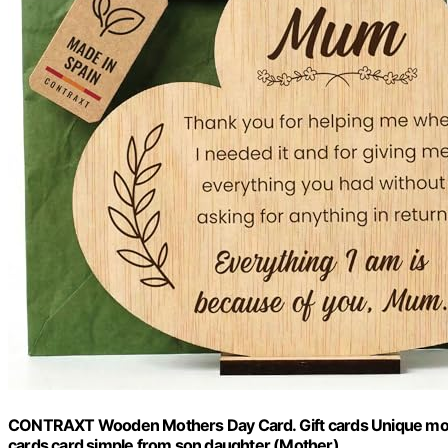
CONTRAXT Wooden Mothers Day Card. Gift cards Unique moth
cards card simple from son daughter (Mother)