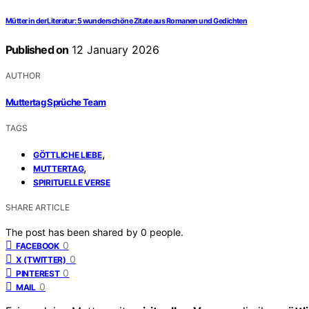
Mütter in der Literatur: 5 wunderschöne Zitate aus Romanen und Gedichten
Published on
12 January 2026
AUTHOR
Muttertag Sprüche Team
TAGS
,
GÖTTLICHE LIEBE
,
MUTTERTAG
SPIRITUELLE VERSE
SHARE ARTICLE
The post has been shared by
0
people.
0
FACEBOOK
0
X (TWITTER)
0
PINTEREST
0
MAIL