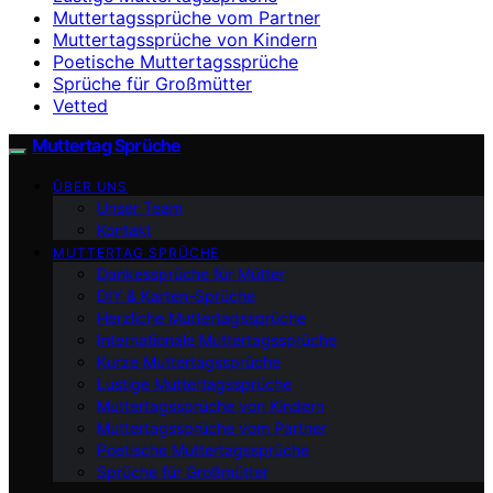
Muttertagssprüche vom Partner
Muttertagssprüche von Kindern
Poetische Muttertagssprüche
Sprüche für Großmütter
Vetted
Muttertag Sprüche
ÜBER UNS
Unser Team
Kontakt
MUTTERTAG SPRÜCHE
Dankessprüche für Mütter
DIY & Karten-Sprüche
Herzliche Muttertagssprüche
Internationale Muttertagssprüche
Kurze Muttertagssprüche
Lustige Muttertagssprüche
Muttertagssprüche von Kindern
Muttertagssprüche vom Partner
Poetische Muttertagssprüche
Sprüche für Großmütter