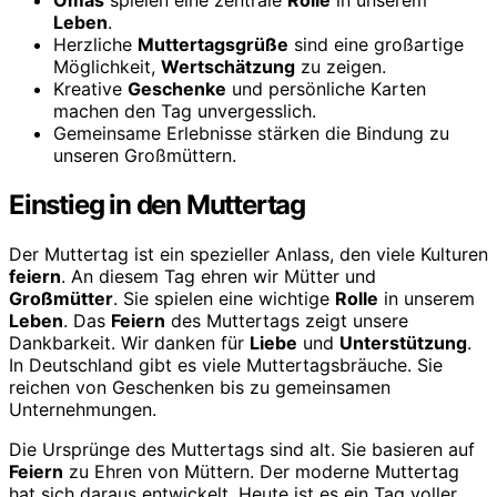
Omas
spielen eine zentrale
Rolle
in unserem
Leben
.
Herzliche
Muttertagsgrüße
sind eine großartige
Möglichkeit,
Wertschätzung
zu zeigen.
Kreative
Geschenke
und persönliche Karten
machen den Tag unvergesslich.
Gemeinsame Erlebnisse stärken die Bindung zu
unseren Großmüttern.
Einstieg in den Muttertag
Der Muttertag ist ein spezieller Anlass, den viele Kulturen
feiern
. An diesem Tag ehren wir Mütter und
Großmütter
. Sie spielen eine wichtige
Rolle
in unserem
Leben
. Das
Feiern
des Muttertags zeigt unsere
Dankbarkeit. Wir danken für
Liebe
und
Unterstützung
.
In Deutschland gibt es viele Muttertagsbräuche. Sie
reichen von Geschenken bis zu gemeinsamen
Unternehmungen.
Die Ursprünge des Muttertags sind alt. Sie basieren auf
Feiern
zu Ehren von Müttern. Der moderne Muttertag
hat sich daraus entwickelt. Heute ist es ein Tag voller