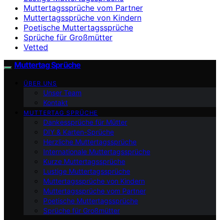
Muttertagssprüche vom Partner
Muttertagssprüche von Kindern
Poetische Muttertagssprüche
Sprüche für Großmütter
Vetted
Muttertag Sprüche
ÜBER UNS
Unser Team
Kontakt
MUTTERTAG SPRÜCHE
Dankessprüche für Mütter
DIY & Karten-Sprüche
Herzliche Muttertagssprüche
Internationale Muttertagssprüche
Kurze Muttertagssprüche
Lustige Muttertagssprüche
Muttertagssprüche von Kindern
Muttertagssprüche vom Partner
Poetische Muttertagssprüche
Sprüche für Großmütter