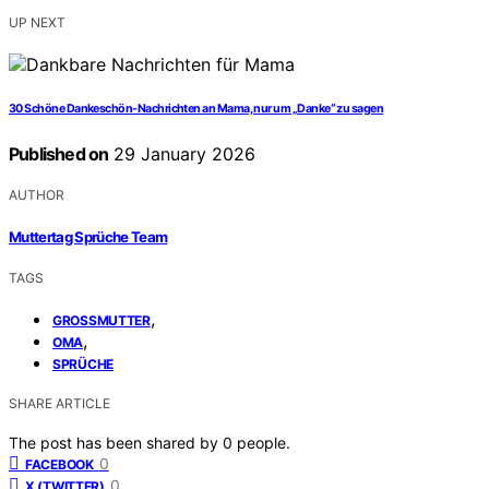
UP NEXT
30 Schöne Dankeschön-Nachrichten an Mama, nur um „Danke“ zu sagen
Published on
29 January 2026
AUTHOR
Muttertag Sprüche Team
TAGS
,
GROSSMUTTER
,
OMA
SPRÜCHE
SHARE ARTICLE
The post has been shared by
0
people.
0
FACEBOOK
0
X (TWITTER)