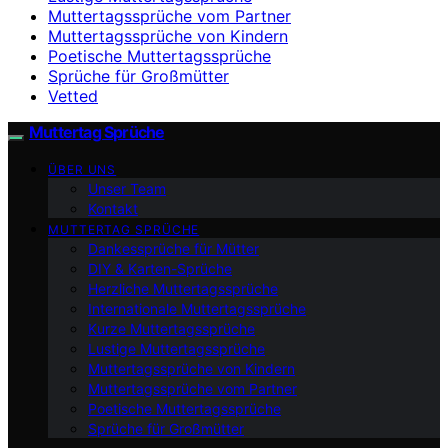
Muttertagssprüche vom Partner
Muttertagssprüche von Kindern
Poetische Muttertagssprüche
Sprüche für Großmütter
Vetted
Muttertag Sprüche
ÜBER UNS
Unser Team
Kontakt
MUTTERTAG SPRÜCHE
Dankessprüche für Mütter
DIY & Karten-Sprüche
Herzliche Muttertagssprüche
Internationale Muttertagssprüche
Kurze Muttertagssprüche
Lustige Muttertagssprüche
Muttertagssprüche von Kindern
Muttertagssprüche vom Partner
Poetische Muttertagssprüche
Sprüche für Großmütter