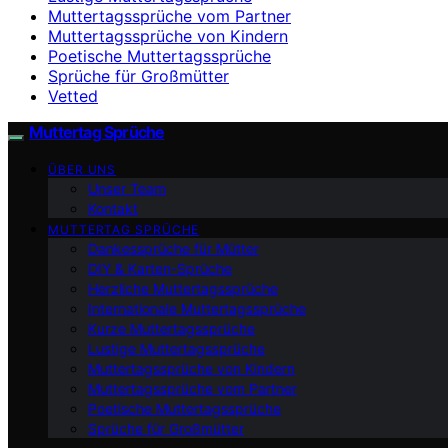
Muttertagssprüche vom Partner
Muttertagssprüche von Kindern
Poetische Muttertagssprüche
Sprüche für Großmütter
Vetted
Muttertag Sprüche
ÜBER UNS
Unser Team
Kontakt
MUTTERTAG SPRÜCHE
Dankessprüche für Mütter
DIY & Karten-Sprüche
Herzliche Muttertagssprüche
Internationale Muttertagssprüche
Kurze Muttertagssprüche
Lustige Muttertagssprüche
Muttertagssprüche von Kindern
Muttertagssprüche vom Partner
Poetische Muttertagssprüche
Sprüche für Großmütter