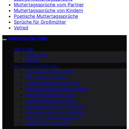
Muttertagssprüche vom Partner
Muttertagssprüche von Kindern
Poetische Muttertagssprüche
Sprüche für Großmütter
Vetted
Muttertag Sprüche
ÜBER UNS
Unser Team
Kontakt
MUTTERTAG SPRÜCHE
Dankessprüche für Mütter
DIY & Karten-Sprüche
Herzliche Muttertagssprüche
Internationale Muttertagssprüche
Kurze Muttertagssprüche
Lustige Muttertagssprüche
Muttertagssprüche von Kindern
Muttertagssprüche vom Partner
Poetische Muttertagssprüche
Sprüche für Großmütter