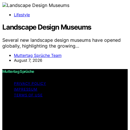
Lifestyle
Landscape Design Museums
Several new landscape design museums have opened
globally, highlighting the growing…
Muttertag Sprüche Team
August 7, 2026
Muttertag Sprüche
PRIVACY POLICY
IMPRESSUM
TERMS OF USE
Copyright © 2026 Muttertag Sprüche Content on
Muttertag Sprüche is created and published using
artificial intelligence (AI) for general informational and
educational purposes. Affiliate disclaimer As an affiliate,
we may earn a commission from qualifying purchases.