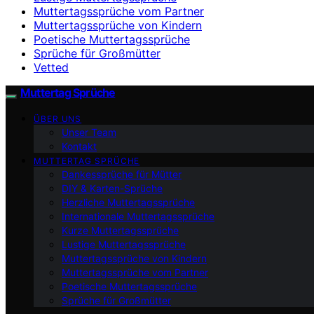
Muttertagssprüche vom Partner
Muttertagssprüche von Kindern
Poetische Muttertagssprüche
Sprüche für Großmütter
Vetted
Muttertag Sprüche
ÜBER UNS
Unser Team
Kontakt
MUTTERTAG SPRÜCHE
Dankessprüche für Mütter
DIY & Karten-Sprüche
Herzliche Muttertagssprüche
Internationale Muttertagssprüche
Kurze Muttertagssprüche
Lustige Muttertagssprüche
Muttertagssprüche von Kindern
Muttertagssprüche vom Partner
Poetische Muttertagssprüche
Sprüche für Großmütter