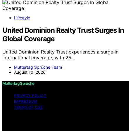
Lifestyle
United Dominion Realty Trust Surges In
Global Coverage
United Dominion Realty Trust experiences a surge in
international coverage, with 25…
Muttertag Sprüche Team
August 10, 2026
Muttertag Sprüche
PRIVACY POLICY
IMPRESSUM
TERMS OF USE
Copyright © 2026 Muttertag Sprüche Content on
Muttertag Sprüche is created and published using
artificial intelligence (AI) for general informational and