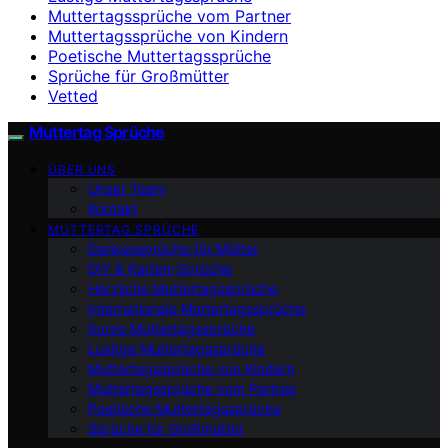
Muttertagssprüche vom Partner
Muttertagssprüche von Kindern
Poetische Muttertagssprüche
Sprüche für Großmütter
Vetted
Muttertag Sprüche
ÜBER UNS
Unser Team
Kontakt
MUTTERTAG SPRÜCHE
Dankessprüche für Mütter
DIY & Karten-Sprüche
Herzliche Muttertagssprüche
Internationale Muttertagssprüche
Kurze Muttertagssprüche
Lustige Muttertagssprüche
Muttertagssprüche von Kindern
Muttertagssprüche vom Partner
Poetische Muttertagssprüche
Sprüche für Großmütter