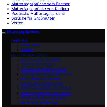
Muttertagssprüche vom Partner
Muttertagssprüche von Kindern
Poetische Muttertagssprüche
Sprüche für Großmütter
Vetted
Muttertag Sprüche
ÜBER UNS
Unser Team
Kontakt
MUTTERTAG SPRÜCHE
Dankessprüche für Mütter
DIY & Karten-Sprüche
Herzliche Muttertagssprüche
Internationale Muttertagssprüche
Kurze Muttertagssprüche
Lustige Muttertagssprüche
Muttertagssprüche von Kindern
Muttertagssprüche vom Partner
Poetische Muttertagssprüche
Sprüche für Großmütter