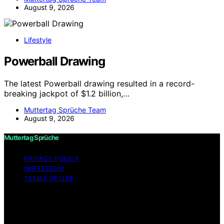
August 9, 2026
Lifestyle
Powerball Drawing
The latest Powerball drawing resulted in a record-
breaking jackpot of $1.2 billion,…
Muttertag Sprüche Team
August 9, 2026
Muttertag Sprüche
PRIVACY POLICY
IMPRESSUM
TERMS OF USE
Copyright © 2026 Muttertag Sprüche Content on
Muttertag Sprüche is created and published using
artificial intelligence (AI) for general informational and