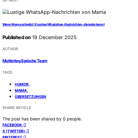
UP NEXT
Wenn Mama schreibt: 5 lustige WhatsApp-Nachrichten, die jeder kennt
Published on
19 December 2025
AUTHOR
Muttertag Sprüche Team
TAGS
,
HUMOR
,
MAMA
ÜBERSETZUNGEN
SHARE ARTICLE
The post has been shared by
0
people.
0
FACEBOOK
0
X (TWITTER)
0
PINTEREST