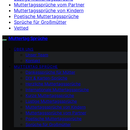
Muttertagssprüche vom Partner
Muttertagssprüche von Kindern
Poetische Muttertagssprüche
Sprüche für Großmütter
Vetted
Muttertag Sprüche
ÜBER UNS
Unser Team
Kontakt
MUTTERTAG SPRÜCHE
Dankessprüche für Mütter
DIY & Karten-Sprüche
Herzliche Muttertagssprüche
Internationale Muttertagssprüche
Kurze Muttertagssprüche
Lustige Muttertagssprüche
Muttertagssprüche von Kindern
Muttertagssprüche vom Partner
Poetische Muttertagssprüche
Sprüche für Großmütter