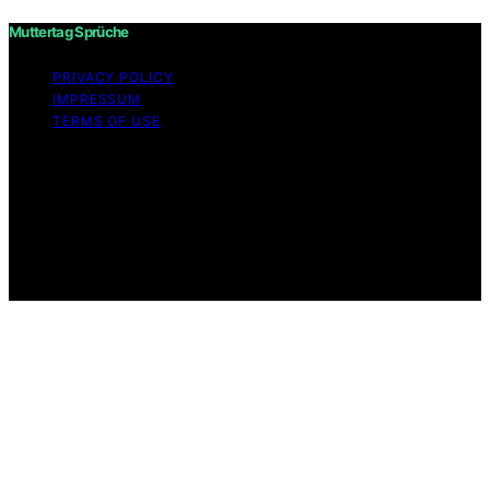
Muttertag Sprüche
PRIVACY POLICY
IMPRESSUM
TERMS OF USE
Copyright © 2026 Muttertag Sprüche Content on
Muttertag Sprüche is created and published using
artificial intelligence (AI) for general informational and
educational purposes. Affiliate disclaimer As an affiliate,
we may earn a commission from qualifying purchases.
We get commissions for purchases made through links
on this website from Amazon and other third parties.