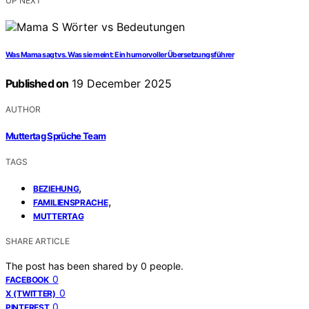
UP NEXT
Was Mama sagt vs. Was sie meint: Ein humorvoller Übersetzungsführer
Published on
19 December 2025
AUTHOR
Muttertag Sprüche Team
TAGS
,
BEZIEHUNG
,
FAMILIENSPRACHE
MUTTERTAG
SHARE ARTICLE
The post has been shared by
0
people.
0
FACEBOOK
0
X (TWITTER)
0
PINTEREST