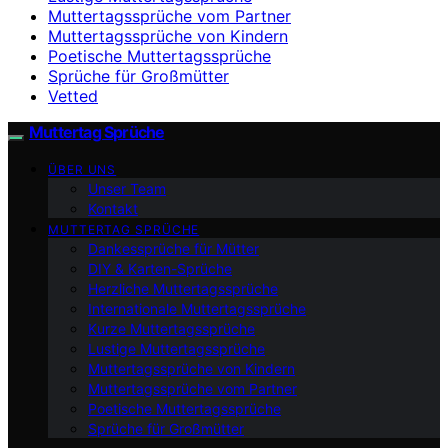
Muttertagssprüche vom Partner
Muttertagssprüche von Kindern
Poetische Muttertagssprüche
Sprüche für Großmütter
Vetted
Muttertag Sprüche
ÜBER UNS
Unser Team
Kontakt
MUTTERTAG SPRÜCHE
Dankessprüche für Mütter
DIY & Karten-Sprüche
Herzliche Muttertagssprüche
Internationale Muttertagssprüche
Kurze Muttertagssprüche
Lustige Muttertagssprüche
Muttertagssprüche von Kindern
Muttertagssprüche vom Partner
Poetische Muttertagssprüche
Sprüche für Großmütter