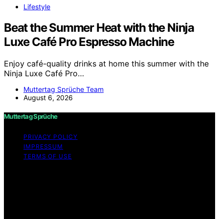
Lifestyle
Beat the Summer Heat with the Ninja
Luxe Café Pro Espresso Machine
Enjoy café-quality drinks at home this summer with the
Ninja Luxe Café Pro…
Muttertag Sprüche Team
August 6, 2026
Muttertag Sprüche
PRIVACY POLICY
IMPRESSUM
TERMS OF USE
Copyright © 2026 Muttertag Sprüche Content on
Muttertag Sprüche is created and published using
artificial intelligence (AI) for general informational and
educational purposes. Affiliate disclaimer As an affiliate,
we may earn a commission from qualifying purchases.