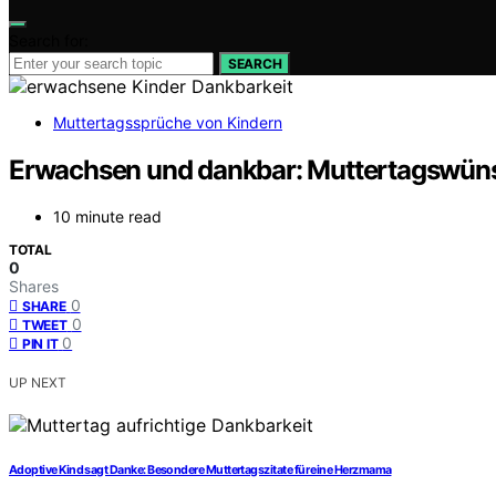
Search for:
SEARCH
Muttertagssprüche von Kindern
Erwachsen und dankbar: Muttertagswüns
10 minute read
TOTAL
0
Shares
0
SHARE
0
TWEET
0
PIN IT
UP NEXT
Adoptive Kind sagt Danke: Besondere Muttertagszitate für eine Herzmama