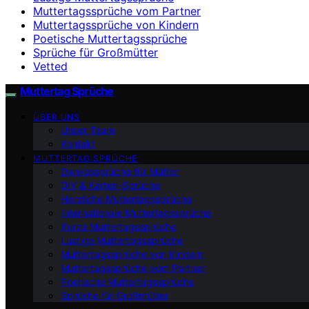
Muttertagssprüche vom Partner
Muttertagssprüche von Kindern
Poetische Muttertagssprüche
Sprüche für Großmütter
Vetted
Muttertag Sprüche
ÜBER UNS
Unser Team
Kontakt
MUTTERTAG SPRÜCHE
Dankessprüche für Mütter
DIY & Karten-Sprüche
Herzliche Muttertagssprüche
Internationale Muttertagssprüche
Kurze Muttertagssprüche
Lustige Muttertagssprüche
Muttertagssprüche von Kindern
Muttertagssprüche vom Partner
Poetische Muttertagssprüche
Sprüche für Großmütter