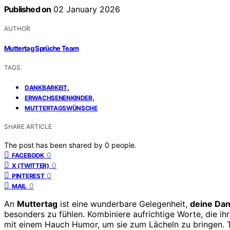
Published on
02 January 2026
AUTHOR
Muttertag Sprüche Team
TAGS
,
DANKBARKEIT
,
ERWACHSENENKINDER
MUTTERTAGSWÜNSCHE
SHARE ARTICLE
The post has been shared by
0
people.
0
FACEBOOK
0
X (TWITTER)
0
PINTEREST
0
MAIL
An
Muttertag
ist eine wunderbare Gelegenheit,
deine Dan
besonders zu fühlen. Kombiniere aufrichtige Worte, die i
mit einem Hauch Humor, um sie zum Lächeln zu bringen. Te