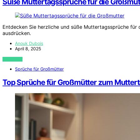
Süße Muttertagssprüche für die Großmut
Entdecken Sie herzliche und süße Muttertagssprüche für 
ausdrücken.
Anouk Dubois
April 8, 2025
VIEW POST
Sprüche für Großmütter
Top Sprüche für Großmütter zum Mutter