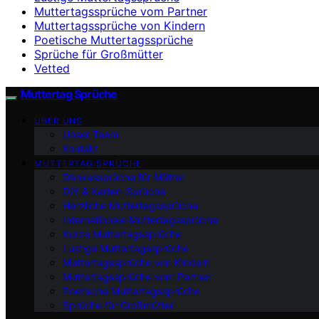
Muttertagssprüche vom Partner
Muttertagssprüche von Kindern
Poetische Muttertagssprüche
Sprüche für Großmütter
Vetted
Muttertag Sprüche
ÜBER UNS
Unser Team
Kontakt
MUTTERTAG SPRÜCHE
Dankessprüche für Mütter
DIY & Karten-Sprüche
Herzliche Muttertagssprüche
Internationale Muttertagssprüche
Kurze Muttertagssprüche
Lustige Muttertagssprüche
Muttertagssprüche von Kindern
Muttertagssprüche vom Partner
Poetische Muttertagssprüche
Sprüche für Großmütter