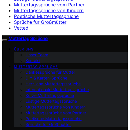
Muttertagssprüche vom Partner
Muttertagssprüche von Kindern
Poetische Muttertagssprüche
Sprüche für Großmütter
Vetted
Muttertag Sprüche
ÜBER UNS
Unser Team
Kontakt
MUTTERTAG SPRÜCHE
Dankessprüche für Mütter
DIY & Karten-Sprüche
Herzliche Muttertagssprüche
Internationale Muttertagssprüche
Kurze Muttertagssprüche
Lustige Muttertagssprüche
Muttertagssprüche von Kindern
Muttertagssprüche vom Partner
Poetische Muttertagssprüche
Sprüche für Großmütter