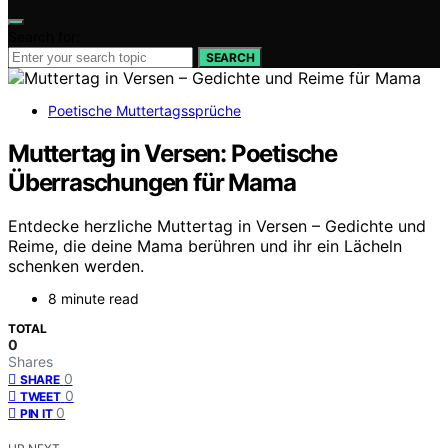
Search for:
SEARCH
Poetische Muttertagssprüche
Muttertag in Versen: Poetische
Überraschungen für Mama
Entdecke herzliche Muttertag in Versen – Gedichte und
Reime, die deine Mama berühren und ihr ein Lächeln
schenken werden.
8 minute read
TOTAL
0
Shares
0
SHARE
0
TWEET
0
PIN IT