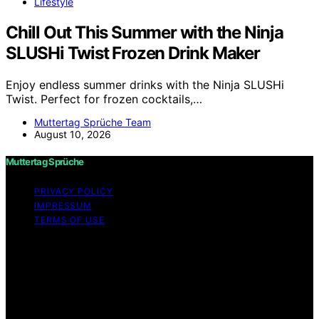
Lifestyle
Chill Out This Summer with the Ninja
SLUSHi Twist Frozen Drink Maker
Enjoy endless summer drinks with the Ninja SLUSHi
Twist. Perfect for frozen cocktails,…
Muttertag Sprüche Team
August 10, 2026
Muttertag Sprüche
PRIVACY POLICY
IMPRESSUM
TERMS OF USE
Copyright © 2026 Muttertag Sprüche Content on
Muttertag Sprüche is created and published using
artificial intelligence (AI) for general informational and
educational purposes. Affiliate disclaimer As an affiliate,
we may earn a commission from qualifying purchases.
We get commissions for purchases made through links