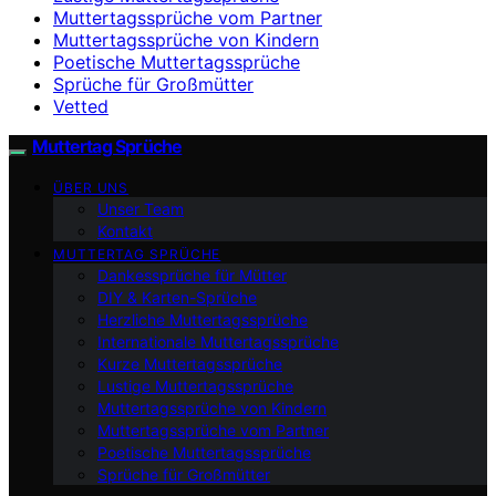
Muttertagssprüche vom Partner
Muttertagssprüche von Kindern
Poetische Muttertagssprüche
Sprüche für Großmütter
Vetted
Muttertag Sprüche
ÜBER UNS
Unser Team
Kontakt
MUTTERTAG SPRÜCHE
Dankessprüche für Mütter
DIY & Karten-Sprüche
Herzliche Muttertagssprüche
Internationale Muttertagssprüche
Kurze Muttertagssprüche
Lustige Muttertagssprüche
Muttertagssprüche von Kindern
Muttertagssprüche vom Partner
Poetische Muttertagssprüche
Sprüche für Großmütter