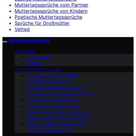
Muttertagssprüche vom Partner
Muttertagssprüche von Kindern
Poetische Muttertagssprüche
Sprüche für Großmütter
Vetted
Muttertag Sprüche
ÜBER UNS
Unser Team
Kontakt
MUTTERTAG SPRÜCHE
Dankessprüche für Mütter
DIY & Karten-Sprüche
Herzliche Muttertagssprüche
Internationale Muttertagssprüche
Kurze Muttertagssprüche
Lustige Muttertagssprüche
Muttertagssprüche von Kindern
Muttertagssprüche vom Partner
Poetische Muttertagssprüche
Sprüche für Großmütter