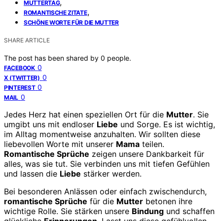
,
MUTTERTAG
,
ROMANTISCHE ZITATE
SCHÖNE WORTE FÜR DIE MUTTER
SHARE ARTICLE
The post has been shared by
0
people.
0
FACEBOOK
0
X (TWITTER)
0
PINTEREST
0
MAIL
Jedes Herz hat einen speziellen Ort für die
Mutter
. Sie
umgibt uns mit endloser
Liebe
und Sorge. Es ist wichtig,
im Alltag momentweise anzuhalten. Wir sollten diese
liebevollen Worte mit unserer
Mama
teilen.
Romantische Sprüche
zeigen unsere Dankbarkeit für
alles, was sie tut. Sie verbinden uns mit tiefen Gefühlen
und lassen die
Liebe
stärker werden.
Bei besonderen Anlässen oder einfach zwischendurch,
romantische Sprüche
für die
Mutter
betonen ihre
wichtige Rolle. Sie stärken unsere
Bindung
und schaffen
glückliche
Erinnerungen
. Lasst uns diese gefühlvollen