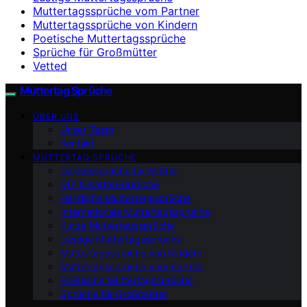
Muttertagssprüche vom Partner
Muttertagssprüche von Kindern
Poetische Muttertagssprüche
Sprüche für Großmütter
Vetted
Muttertag Sprüche
ÜBER UNS
Unser Team
Kontakt
MUTTERTAG SPRÜCHE
Dankessprüche für Mütter
DIY & Karten-Sprüche
Herzliche Muttertagssprüche
Internationale Muttertagssprüche
Kurze Muttertagssprüche
Lustige Muttertagssprüche
Muttertagssprüche von Kindern
Muttertagssprüche vom Partner
Poetische Muttertagssprüche
Sprüche für Großmütter