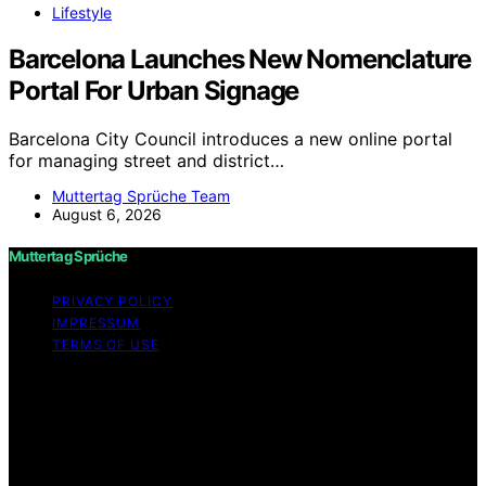
Lifestyle
Barcelona Launches New Nomenclature
Portal For Urban Signage
Barcelona City Council introduces a new online portal
for managing street and district…
Muttertag Sprüche Team
August 6, 2026
Muttertag Sprüche
PRIVACY POLICY
IMPRESSUM
TERMS OF USE
Copyright © 2026 Muttertag Sprüche Content on
Muttertag Sprüche is created and published using
artificial intelligence (AI) for general informational and
educational purposes. Affiliate disclaimer As an affiliate,
we may earn a commission from qualifying purchases.