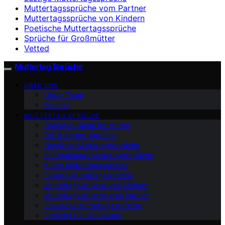
Muttertagssprüche vom Partner
Muttertagssprüche von Kindern
Poetische Muttertagssprüche
Sprüche für Großmütter
Vetted
Muttertag Sprüche
ÜBER UNS
Unser Team
Kontakt
MUTTERTAG SPRÜCHE
Dankessprüche für Mütter
DIY & Karten-Sprüche
Herzliche Muttertagssprüche
Internationale Muttertagssprüche
Kurze Muttertagssprüche
Lustige Muttertagssprüche
Muttertagssprüche von Kindern
Muttertagssprüche vom Partner
Poetische Muttertagssprüche
Sprüche für Großmütter